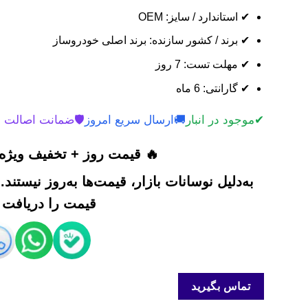
✔ استاندارد / سایز: OEM
✔ برند / کشور سازنده: برند اصلی خودروساز
✔ مهلت تست: 7 روز
✔ گارانتی: 6 ماه
✔
موجود در انبار
🚚
ارسال سریع امروز
🛡️
ضمانت اصالت 
🔥 قیمت روز + تخفیف ویژه 
به‌دلیل نوسانات بازار، قیمت‌ها به‌روز نیستند
قیمت را دریافت ک
تماس بگیرید