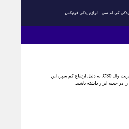
یدکی کی ام سی
لوازم یدکی فونیکس
براکت سپر جلو چپ ولکس C30، اتصال سپر به شاسی در گریت وال C30. به دلیل ارتفاع کم سپر، این
ا در جعبه ابزار داشته باشید.