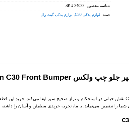
شناسه محصول:
SKU-24022
دسته:
لوازم یدکی C30
,
لوازم یدکی گیت وال
براکت سپر جلو چپ ولکس nt Bumper
براکت سپر جلو چپ خودروی ولکس C30 نقش حیاتی در استحکام و تراز صحیح سپر ایفا می‌کند. 
 شما را تضمین می‌نماید. با ما، تجربه خریدی مطمئن و آسان را داشته ب