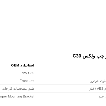
چپ ولکس C30
استاندارد OEM
VW C30
وی خودرو
Front Left
لز
طبق مشخصات کارخانه
 جلو
mper Mounting Bracket