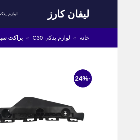
Skip
لیفان کارز
to
لوازم یدکی
content
خانه
»
لوازم یدکی C30
»
براکت سپر
-24%