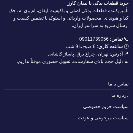
خرید قطعات یدکی با لیفان کارز
تأمین‌کننده قطعات یدکی اصلی و باکیفیت لیفان، ام وی ام، جک،
کیا و هیوندای. محصولات وارداتی و استوک با تضمین کیفیت و
ارسال سریع به سراسر ایران.
📞
تماس:
09011739056
🕗
ساعت کاری:
8 صبح تا 9 شب
📍
آدرس:
تهران، چراغ برق، پاساژ کاشانی
به دلیل حجم بالای سفارشات، تحویل حضوری موقتاً نداریم.
تماس با ما
درباره ما
سیاست حریم خصوصی
سیاست مرجوعی و عودت