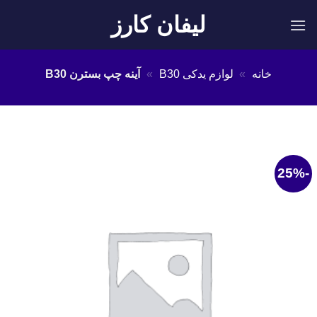
Ski
لیفان کارز
t
conten
خانه
»
لوازم یدکی B30
»
آینه چپ بسترن B30
-25%