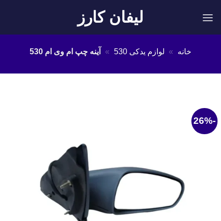
Ski
لیفان کارز
t
conten
خانه
»
لوازم یدکی 530
»
آینه چپ ام وی ام 530
-26%