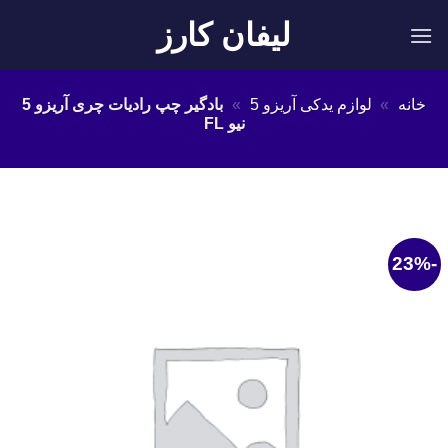
Ski
لیفان کارز
t
conten
خانه
»
لوازم یدکی آریزو 5
»
بادگیر چپ رادیات چری آریزو 5
نیو FL
-23%