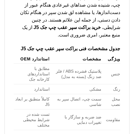
چپ، شنیده شدن صداهای غیرعادی هنگام عبور از
دست‌اندازها، یا مشاهده لق شدن سپر در هنگام تکان
دادن دستی، از جمله این علائم هستند. در چنین
شرایطی،
خرید براکت سپر عقب چپ جک J5
از یک
منبع معتبر، امری ضروری است.
جدول مشخصات فنی براکت سپر عقب چپ جک J5
ویژگی
مشخصات
استاندارد OEM
مطابق با
پلاستیک فشرده ABS / فلز
جنس
استانداردهای
ضد زنگ (بسته به مدل)
کارخانه جک
رنگ
مشکی
استاندارد
محل
سمت چپ، اتصال سپر به
کاملاً منطبق بر ابعاد
نصب
شاسی
J5
تست شده در
ضد ضربه و سازگار با
مقاومت
شرایط محیطی
تغییرات دمایی
مختلف