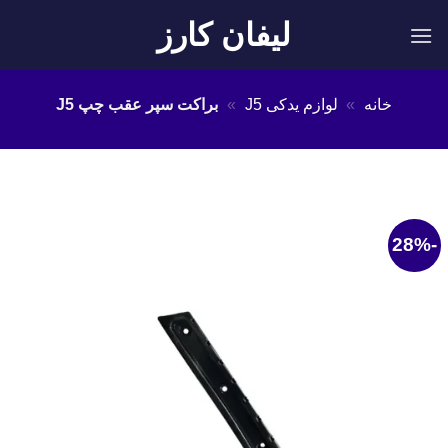
Ski
لیفان کارز
t
conten
خانه
»
لوازم یدکی J5
»
براکت سپر عقب چپ J5
-28%