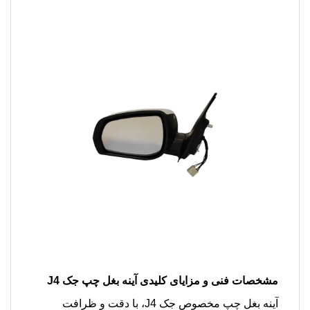
مشخصات فنی و مزایای کلیدی آینه بغل چپ جک J4
آینه بغل چپ مخصوص جک J4، با دقت و ظرافت