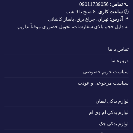
📞
تماس:
09011739056
🕗
ساعت کاری:
8 صبح تا 9 شب
📍
آدرس:
تهران، چراغ برق، پاساژ کاشانی
به دلیل حجم بالای سفارشات، تحویل حضوری موقتاً نداریم.
تماس با ما
درباره ما
سیاست حریم خصوصی
سیاست مرجوعی و عودت
لوازم یدکی لیفان
لوازم یدکی ام وی ام
لوازم یدکی جک