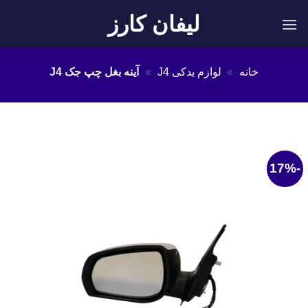
Ski
لیفان کارز
t
conten
خانه
»
لوازم یدکی J4
»
آینه بغل چپ جک J4
-17%