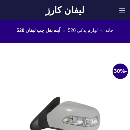
Ski
لیفان کارز
t
conten
خانه
»
لوازم یدکی 520
»
آینه بغل چپ لیفان 520
-30%