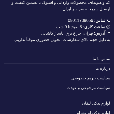
کیا و هیوندای. محصولات وارداتی و استوک با تضمین کیفیت و
ارسال سریع به سراسر ایران.
📞
تماس:
09011739056
🕗
ساعت کاری:
8 صبح تا 9 شب
📍
آدرس:
تهران، چراغ برق، پاساژ کاشانی
به دلیل حجم بالای سفارشات، تحویل حضوری موقتاً نداریم.
تماس با ما
درباره ما
سیاست حریم خصوصی
سیاست مرجوعی و عودت
لوازم یدکی لیفان
لوازم یدکی ام وی ام