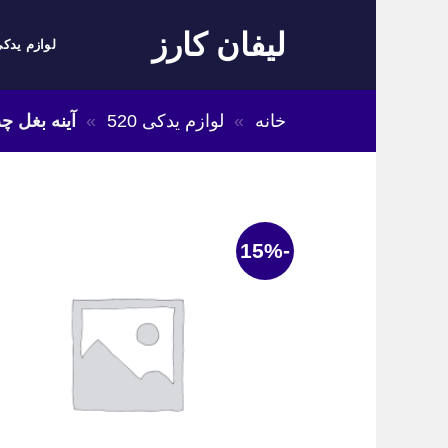
Skip
لیفان کارز
to
لوازم یدکی
content
خانه
»
لوازم یدکی 520
»
آینه بغل چپ 
-15%