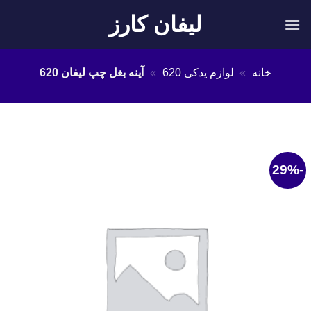
Ski
لیفان کارز
t
conten
خانه
»
لوازم یدکی 620
»
آینه بغل چپ لیفان 620
-29%