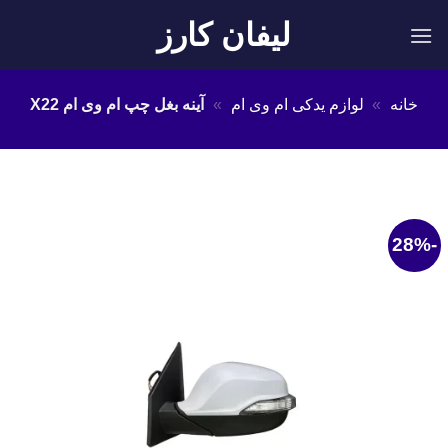
Ski
لیفان کارز
t
conten
خانه
»
لوازم یدکی ام وی ام
»
آینه بغل چپ ام وی ام X22
-28%