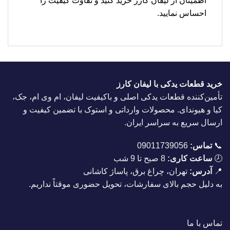
اطمینان از لیفان کارز خرید کنید و تفاوت کیفیت را
احساس نمایید.
خرید قطعات یدکی با لیفان کارز
تأمین‌کننده قطعات یدکی اصلی و باکیفیت لیفان، ام وی ام، جک،
کیا و هیوندای. محصولات وارداتی و استوک با تضمین کیفیت و
ارسال سریع به سراسر ایران.
📞
تماس:
09011739056
🕗
ساعت کاری:
8 صبح تا 9 شب
📍
آدرس:
تهران، چراغ برق، پاساژ کاشانی
به دلیل حجم بالای سفارشات، تحویل حضوری موقتاً نداریم.
تماس با ما