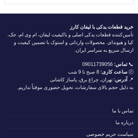
خرید قطعات یدکی با لیفان کارز
تأمین‌کننده قطعات یدکی اصلی و باکیفیت لیفان، ام وی ام، جک،
کیا و هیوندای. محصولات وارداتی و استوک با تضمین کیفیت و
ارسال سریع به سراسر ایران.
📞
تماس:
09011739056
🕗
ساعت کاری:
8 صبح تا 9 شب
📍
آدرس:
تهران، چراغ برق، پاساژ کاشانی
به دلیل حجم بالای سفارشات، تحویل حضوری موقتاً نداریم.
تماس با ما
درباره ما
سیاست حریم خصوصی