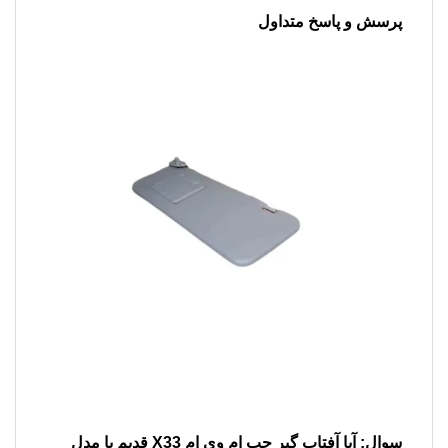
پرسش و پاسخ متداول
سوال: آیا آفتاب گیر چپ ام وی ام X33 قدیم با مدل