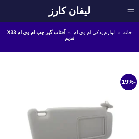
Ski
لیفان کارز
t
conten
خانه
»
لوازم یدکی ام وی ام
»
آفتاب گیر چپ ام وی ام X33
قدیم
-19%