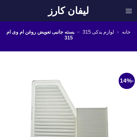
Ski
لیفان کارز
t
conten
خانه
»
لوازم یدکی 315
»
بسته جانبی تعویض روغن ام وی ام
315
-14%