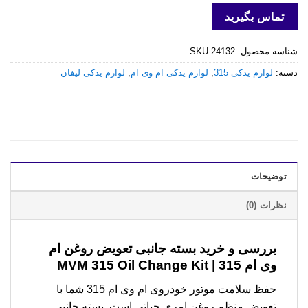
تماس بگیرید
شناسه محصول:
SKU-24132
دسته:
لوازم یدکی 315
,
لوازم یدکی ام وی ام
,
لوازم یدکی لیفان
توضیحات
نظرات (0)
بررسی و خرید
بسته جانبی تعویض روغن ام
وی ام 315 | MVM 315 Oil Change Kit
حفظ سلامت موتور خودروی ام وی ام 315 شما با
تعویض منظم روغن امری حیاتی است. بسته جانبی