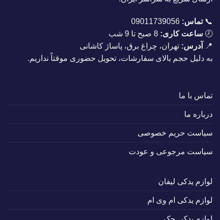
📞
تماس:
09011739056
🕗
ساعت کاری:
8 صبح تا 9 شب
📍
آدرس:
تهران، چراغ برق، پاساژ کاشانی
به دلیل حجم بالای سفارشات، تحویل حضوری موقتاً نداریم.
تماس با ما
درباره ما
سیاست حریم خصوصی
سیاست مرجوعی و عودت
لوازم یدکی لیفان
لوازم یدکی ام وی ام
لوازم یدکی جک