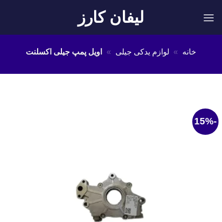
Ski
لیفان کارز
t
conten
خانه
»
لوازم یدکی جیلی
»
اویل پمپ جیلی اکسلنت
-15%