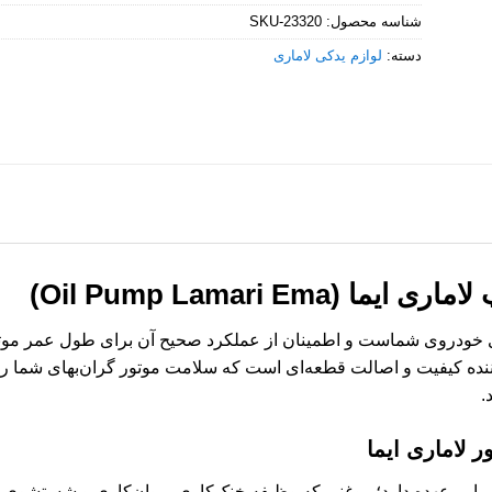
شناسه محصول:
SKU-23320
دسته:
لوازم یدکی لاماری
یما (Oil Pump Lamari Ema)
 خودروی شماست و اطمینان از عملکرد صحیح آن برای طول عمر موتور 
کننده کیفیت و اصالت قطعه‌ای است که سلامت موتور گران‌بهای شما را 
.
 لاماری ایما
ا بر عهده دارد؛ روغنی که وظیفه خنک‌کاری، روان‌کاری و شستشوی قط