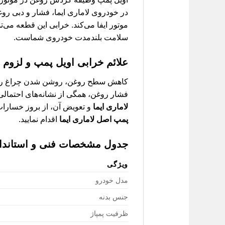
در خودروی لاماری ایما، فشار و دبی ر
موتور ایفا می‌کند. خرابی این قطعه می‌ت
سلامت بلندمدت خودروی شماست.
علائم خرابی اویل پمپ و لزوم 
کاهش سطح روغن، روشن شدن چراغ روغن م
فشار روغن، همگی از نشانه‌های احتمالی 
لاماری ایما
و تعویض آن، از بروز خسارات 
پمپ اصل لاماری ایما
اقدام نمایید.
جدول مشخصات فنی و استاندارد M
ویژگی
مدل خودرو
جنس بدنه
ظرفیت پمپاژ