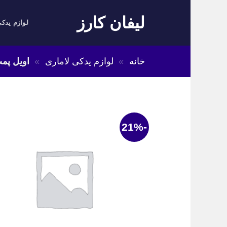
Skip
لیفان کارز
to
لوازم یدکی
content
خانه
»
لوازم یدکی لاماری
»
اویل پمپ
-21%