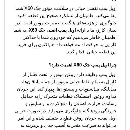
اویل پمپ نقشی حیاتی در سلامت موتور جک X60 شما
ایفا می‌کند. اطمینان از عملکرد صحیح این قطعه، کلید
جلوگیری از هزینه‌های هنگفت تعمیرات موتور است. در
لیفان کارز، ما با ارائه
اویل پمپ اصلی جک X60
، به شما
اطمینان خاطر می‌دهیم که خودروی شما با حداکثر
کارایی به حرکت ادامه خواهد داد. هم‌اکنون برای خرید
این قطعه حیاتی اقدام کنید.
چرا اویل پمپ جک X60 اهمیت دارد؟
اویل پمپ وظیفه دارد روغن موتور را تحت فشار از
کارتل به تمام نقاط حیاتی موتور، از جمله یاتاقان‌ها،
میل‌لنگ، میل‌سوپاپ و پیستون‌ها، پمپاژ کند. این جریان
مداوم روغن، اصطکاک قطعات متحرک را به حداقل
رسانده، حرارت اضافی را دفع کرده و از سایش و
خوردگی زودهنگام جلوگیری می‌نماید. در صورت خرابی
اویل پمپ، جریان روغن قطع یا ضعیف شده و این امر
می‌تواند به سرعت منجر به آسیب جدی و پرهزینه به