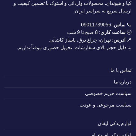
کیا و هیوندای. محصولات وارداتی و استوک با تضمین کیفیت و
ارسال سریع به سراسر ایران.
📞
تماس:
09011739056
🕗
ساعت کاری:
8 صبح تا 9 شب
📍
آدرس:
تهران، چراغ برق، پاساژ کاشانی
به دلیل حجم بالای سفارشات، تحویل حضوری موقتاً نداریم.
تماس با ما
درباره ما
سیاست حریم خصوصی
سیاست مرجوعی و عودت
لوازم یدکی لیفان
لوازم یدکی ام وی ام