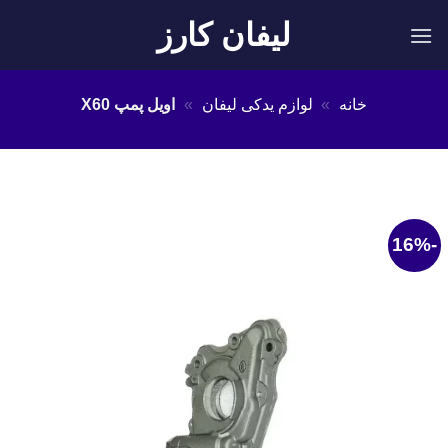
Ski
لیفان کارز
t
conten
خانه
»
لوازم یدکی لیفان
»
اویل پمپ X60
-16%