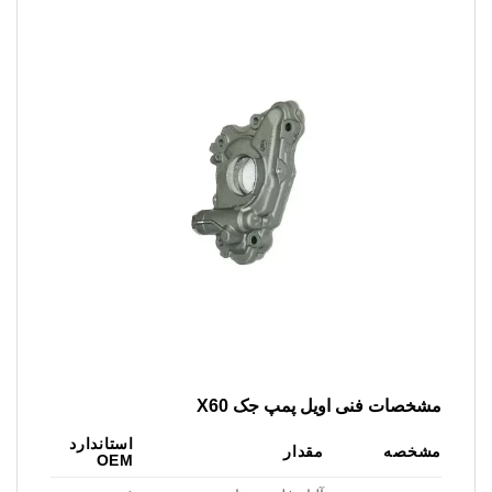
مشخصات فنی اویل پمپ جک X60
استاندارد
مشخصه
مقدار
OEM