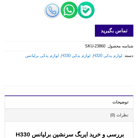
تماس بگیرید
شناسه محصول:
SKU-23860
دسته:
لوازم یدکی H320
,
لوازم یدکی H330
,
لوازم یدکی برلیانس
توضیحات
نظرات (0)
بررسی و خرید
ایربگ سرنشین برلیانس H330