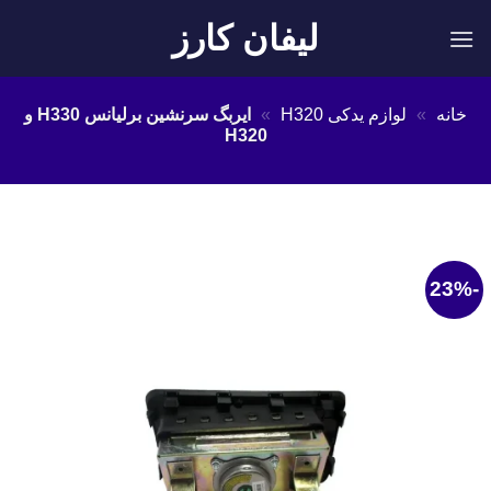
Ski
لیفان کارز
t
conten
خانه
»
لوازم یدکی H320
»
ایربگ سرنشین برلیانس H330 و
H320
-23%