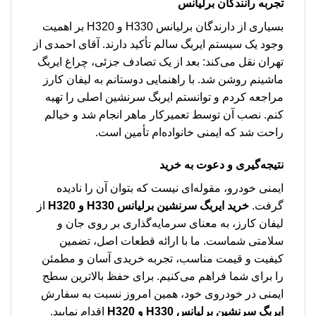
تجربه رانندگان برلیانس
بسیاری از دارندگان برلیانس H330 و H320 بر اهمیت
وجود یک سیستم ایربگ سالم تأکید دارند. آقای احمدی از
تهران نقل می‌کند: بعد از یک تصادف جزئی، چراغ ایربگ
ماشینم روشن شد. با راهنمایی دوستانم به لیفان کارز
مراجعه کردم و توانستم ایربگ سرنشین اصلی را تهیه
کنم. نصب آن توسط تعمیرکار ماهر انجام شد و خیالم
راحت شد که ایمنی خانواده‌ام تأمین است.
نتیجه‌گیری و دعوت به خرید
ایمنی خودرو، مقوله‌ای نیست که بتوان آن را نادیده
گرفت.
خرید ایربگ سرنشین برلیانس H330 و H320
از
لیفان کارز، به معنای سرمایه‌گذاری بر روی جان و
سلامتی شماست. ما با ارائه قطعات اصل، تضمین
کیفیت و قیمت مناسب، تجربه خریدی آسان و مطمئن
را برای شما فراهم می‌کنیم. برای حفظ بالاترین سطح
ایمنی در خودروی خود، همین امروز نسبت به سفارش
ایربگ سرنشین برلیانس H330 و H320
اقدام نمایید.