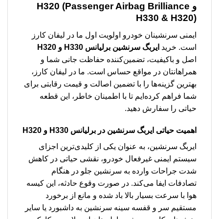
و H320 (Passenger Airbag Brilliance
H330 & H320)
ایمنی سرنشینان خودرو اولویت اول ما در لیفان کارز
است. خرید
ایربگ سرنشین برلیانس H330 و H320
اصل و باکیفیت، تضمین‌کننده حفاظت جانی شما و
همراهانتان در مواقع حساس است. ما در لیفان کارز،
بهترین گزینه‌ها را با تضمین اصالت و قیمت رقابتی برای
شما فراهم کرده‌ایم تا با اطمینان خاطر، این قطعه
حیاتی را سفارش دهید.
اهمیت حیاتی ایربگ سرنشین در برلیانس H330 و H320
ایربگ سرنشین، به عنوان یکی از کلیدی‌ترین اجزای
سیستم ایمنی غیرفعال خودرو، نقشی حیاتی در کاهش
شدت جراحات وارده به سرنشین جلو در هنگام
تصادفات ایفا می‌کند. در صورت وقوع حادثه، این کیسه
هوا با سرعت بسیار بالا باد شده و مانع از برخورد
مستقیم سر و قفسه سینه سرنشین به داشبورد یا سایر