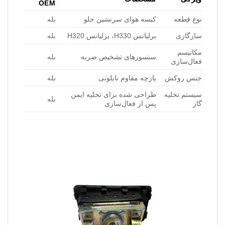
OEM
نوع قطعه
کیسه هوای سرنشین جلو
بله
سازگاری
برلیانس H330، برلیانس H320
بله
مکانیسم
سنسورهای تشخیص ضربه
بله
فعال‌سازی
جنس روکش
پارچه مقاوم نایلونی
بله
سیستم تخلیه
طراحی شده برای تخلیه ایمن
بله
گاز
پس از فعال‌سازی