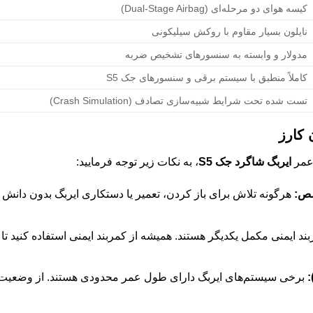
کیسه هوای دو مرحله‌ای (Dual-Stage Airbag)
نایلون بسیار مقاوم با روکش سیلیکونی
مدولار و وابسته به سنسورهای تشخیص ضربه
کاملاً منطبق با سیستم برقی و سنسورهای جک S5
تست شده تحت شرایط شبیه‌سازی تصادف (Crash Simulation)
 کارز
 عمر
ایربگ شاگرد جک S5
، به نکات زیر توجه فرمایید:
صص:
هرگونه تلاش برای باز کردن، تعمیر یا دستکاری ایربگ بدون دانش
ند ایمنی مکمل یکدیگر هستند. همیشه از کمربند ایمنی استفاده کنید تا 
:
برخی سیستم‌های ایربگ دارای طول عمر محدودی هستند. از وضعیت