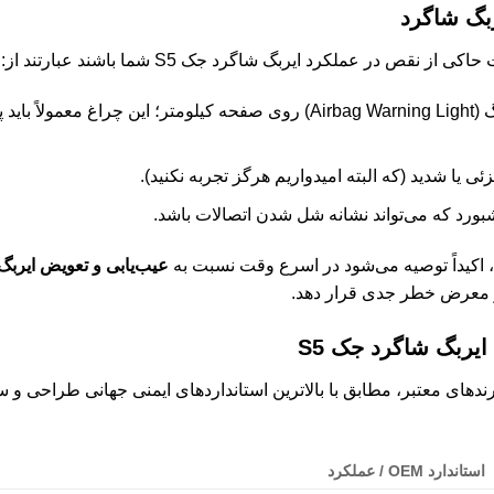
ربگ شاگرد
ص در عملکرد ایربگ شاگرد جک S5 شما باشند عبارتند از:
روشن شدن مداوم چراغ هشدار ایربگ (Airbag Warning Light) روی صفحه کیلوم
 یا شدید (که البته امیدواریم هرگز تجربه نکنید).
بورد که می‌تواند نشانه شل شدن اتصالات باشد.
د، اکیداً توصیه می‌شود در اسرع وقت نسبت به
عیب‌یابی و تعویض ایربگ 
در معرض خطر جدی قرار دهد.
یربگ شاگرد جک S5
ید شده توسط برندهای معتبر، مطابق با بالاترین استانداردهای ایمنی جهانی طراح
استاندارد OEM / عملکرد