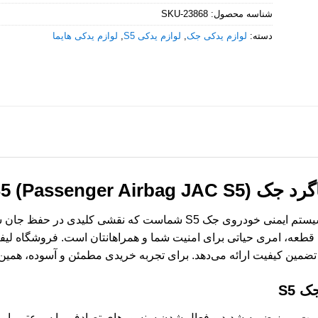
شناسه محصول:
SKU-23868
دسته:
لوازم یدکی جک
,
لوازم یدکی S5
,
لوازم یدکی هایما
S5 (Passenger Airbag)
ایربگ شاگرد یکی از حیاتی‌ترین اجزای سیستم ایمنی خودروی جک S5 شماست 
قطعه، امری حیاتی برای امنیت شما و همراهانتان است. فروشگاه لیفان
 تضمین کیفیت ارائه می‌دهد. برای تجربه خریدی مطمئن و آسوده، همین
 S5
 صورت بروز ضربه شدید و فعال شدن سنسورهای تصادف، با سرعتی باورنک