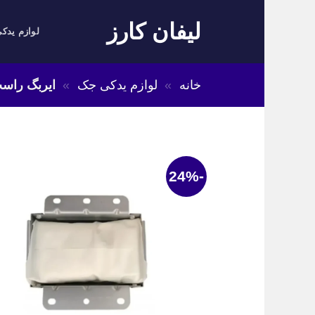
Skip
لیفان کارز
to
لوازم یدکی
content
خانه
»
لوازم یدکی جک
»
ایربگ راست
-24%