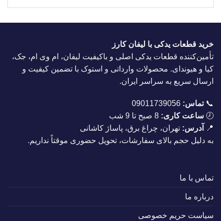
خرید قطعات یدکی با لیفان کارز
تأمین‌کننده قطعات یدکی اصلی و باکیفیت لیفان، ام وی ام، جک،
کیا و هیوندای. محصولات وارداتی و استوک با تضمین کیفیت و
ارسال سریع به سراسر ایران.
📞
تماس:
09011739056
🕗
ساعت کاری:
8 صبح تا 9 شب
📍
آدرس:
تهران، چراغ برق، پاساژ کاشانی
به دلیل حجم بالای سفارشات، تحویل حضوری موقتاً نداریم.
تماس با ما
درباره ما
سیاست حریم خصوصی