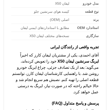
مدل خودرو
لیفان X50
نوع قطعه
کیسه هوای سرنشین جلو
برند
اصلی (OEM)
استاندارد OEM
مطابق با استانداردهای ایمنی لیفان
سازگاری
نسخه‌های مختلف لیفان X50
تجربه واقعی از رانندگان ایرانی
آقای احمدی، یکی از مشتریان لیفان کارز که اخیراً
ایربگ سرنشین لیفان X50
خود را تعویض کرده‌اند،
می‌گوید: بعد از یک تصادف جزئی، چراغ ایربگ خودرو
روشن شد. با راهنمایی کارشناسان لیفان کارز، توانستم
قطعه اصلی را تهیه کنم. نصبش هم سریع انجام شد و
حالا خیالم راحته که در صورت نیاز، ایربگ به درستی
عمل خواهد کرد.
پرسش و پاسخ متداول (FAQ)