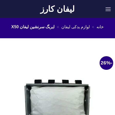
Ski
لیفان کارز
t
conten
خانه
»
لوازم یدکی لیفان
»
ایربگ سرنشین لیفان X50
-26%