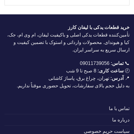
خرید قطعات یدکی با لیفان کارز
تأمین‌کننده قطعات یدکی اصلی و باکیفیت لیفان، ام وی ام، جک،
کیا و هیوندای. محصولات وارداتی و استوک با تضمین کیفیت و
ارسال سریع به سراسر ایران.
📞
تماس:
09011739056
🕗
ساعت کاری:
8 صبح تا 9 شب
📍
آدرس:
تهران، چراغ برق، پاساژ کاشانی
به دلیل حجم بالای سفارشات، تحویل حضوری موقتاً نداریم.
تماس با ما
درباره ما
سیاست حریم خصوصی