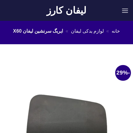
Ski
لیفان کارز
t
conten
خانه
»
لوازم یدکی لیفان
»
ایربگ سرنشین لیفان X60
-29%