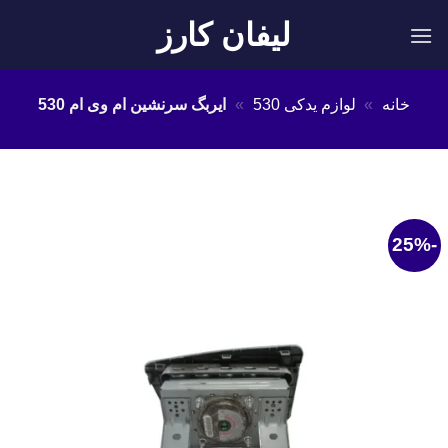
Ski
لیفان کارز
t
conten
خانه
»
لوازم یدکی 530
»
ایربگ سرنشین ام وی ام 530
-25%