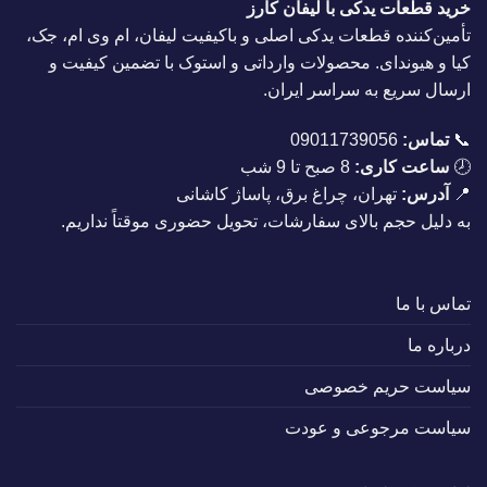
خرید قطعات یدکی با لیفان کارز
تأمین‌کننده قطعات یدکی اصلی و باکیفیت لیفان، ام وی ام، جک،
کیا و هیوندای. محصولات وارداتی و استوک با تضمین کیفیت و
ارسال سریع به سراسر ایران.
📞
تماس:
09011739056
🕗
ساعت کاری:
8 صبح تا 9 شب
📍
آدرس:
تهران، چراغ برق، پاساژ کاشانی
به دلیل حجم بالای سفارشات، تحویل حضوری موقتاً نداریم.
تماس با ما
درباره ما
سیاست حریم خصوصی
سیاست مرجوعی و عودت