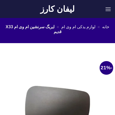
Ski
لیفان کارز
t
conten
خانه
»
لوازم یدکی ام وی ام
»
ایربگ سرنشین ام وی ام X33
قدیم
-21%