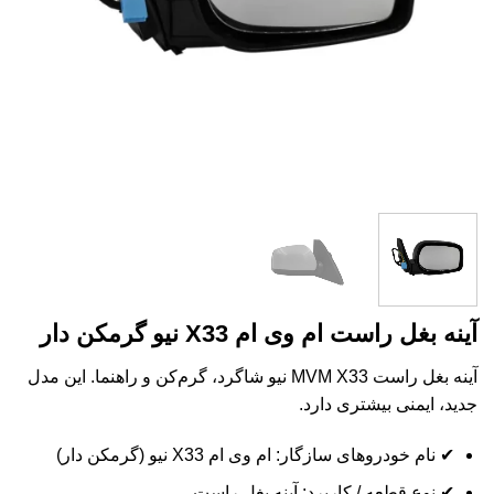
آینه بغل راست ام وی ام X33 نیو گرمکن دار
آینه بغل راست MVM X33 نیو شاگرد، گرم‌کن و راهنما. این مدل
جدید، ایمنی بیشتری دارد.
✔ نام خودروهای سازگار: ام وی ام X33 نیو (گرمکن دار)
✔ نوع قطعه / کاربرد: آینه بغل راست