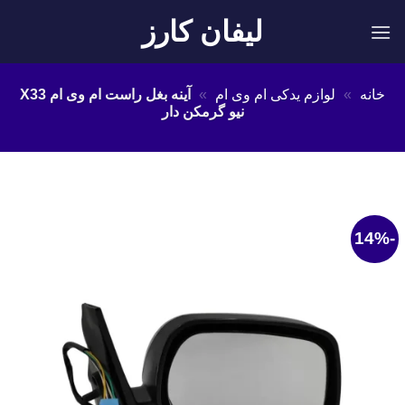
Ski
لیفان کارز
t
conten
خانه
»
لوازم یدکی ام وی ام
»
آینه بغل راست ام وی ام X33
نیو گرمکن دار
-14%