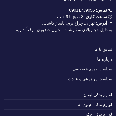
📞
تماس:
09011739056
🕗
ساعت کاری:
8 صبح تا 9 شب
📍
آدرس:
تهران، چراغ برق، پاساژ کاشانی
به دلیل حجم بالای سفارشات، تحویل حضوری موقتاً نداریم.
تماس با ما
درباره ما
سیاست حریم خصوصی
سیاست مرجوعی و عودت
لوازم یدکی لیفان
لوازم یدکی ام وی ام
لوازم یدکی جک