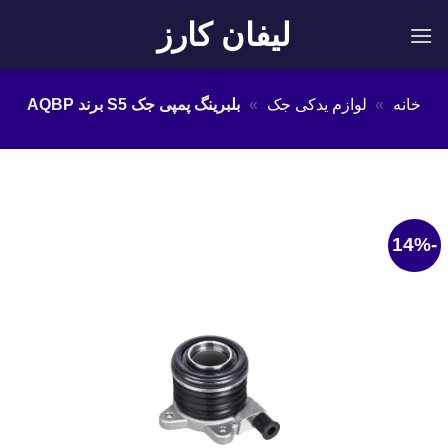
Ski
لیفان کارز
t
conten
خانه
»
لوازم یدکی جک
»
بلبرینگ پمپی جک S5 برند AQBP
-14%