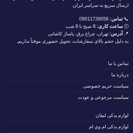
ارسال سریع به سراسر ایران.
📞
تماس:
09011739056
🕗
ساعت کاری:
8 صبح تا 9 شب
📍
آدرس:
تهران، چراغ برق، پاساژ کاشانی
به دلیل حجم بالای سفارشات، تحویل حضوری موقتاً نداریم.
تماس با ما
درباره ما
سیاست حریم خصوصی
سیاست مرجوعی و عودت
لوازم یدکی لیفان
لوازم یدکی ام وی ام