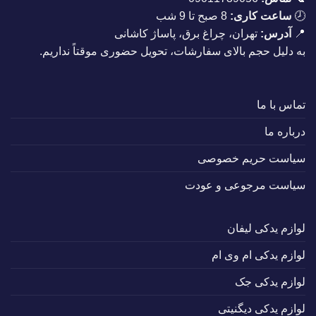
🕗
ساعت کاری:
8 صبح تا 9 شب
📍
آدرس:
تهران، چراغ برق، پاساژ کاشانی
به دلیل حجم بالای سفارشات، تحویل حضوری موقتاً نداریم.
تماس با ما
درباره ما
سیاست حریم خصوصی
سیاست مرجوعی و عودت
لوازم یدکی لیفان
لوازم یدکی ام وی ام
لوازم یدکی جک
لوازم یدکی دیگنیتی