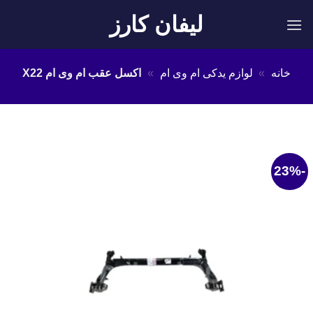
Ski
لیفان کارز
t
conten
خانه
»
لوازم یدکی ام وی ام
»
اکسل عقب ام وی ام X22
-23%