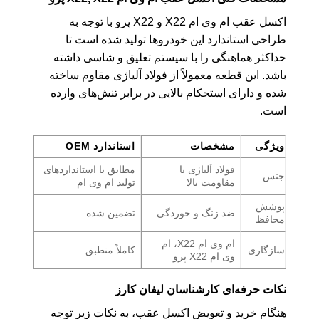
اکسل عقب ام وی ام X22 و X22 پرو با توجه به
طراحی استاندارد این خودروها تولید شده است تا
حداکثر هماهنگی را با سیستم تعلیق و شاسی داشته
باشد. این قطعه معمولاً از فولاد آلیاژی مقاوم ساخته
شده و دارای استحکام بالایی در برابر تنش‌های وارده
است.
ویژگی
مشخصات
استاندارد OEM
فولاد آلیاژی با
مطابق با استانداردهای
جنس
مقاومت بالا
تولید ام وی ام
پوشش
ضد زنگ و خوردگی
تضمین شده
محافظ
ام وی ام X22، ام
سازگاری
کاملاً منطبق
وی ام X22 پرو
نکات حرفه‌ای کارشناسان لیفان کارز
هنگام خرید و تعویض اکسل عقب، به نکات زیر توجه