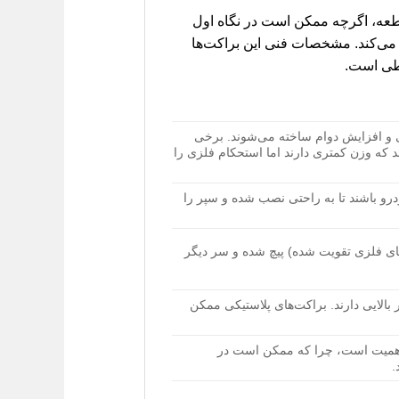
 آن ضروری است. این قطعه، اگرچه ممکن است در نگاه اول
 می‌کند. مشخصات فنی این براکت‌ها
یطی است.
گی و افزایش دوام ساخته می‌شوند. برخی
د که وزن کمتری دارند اما استحکام فلزی را
درو باشند تا به راحتی نصب شده و سپر را
‌های فلزی تقویت شده) پیچ شده و سر دیگر
الایی دارند. براکت‌های پلاستیکی ممکن
 سال ساخت و مدل دقیق لیفان 620 بسیار حائز اهمیت است، چرا که ممکن است در
.