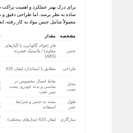
ساده به نظر برسد، اما طراحی دقیق و م
معمولاً شامل جنس مواد به کار رفته، اب
مشخصه
مقدار
ت
فلز (فولاد گالوانیزه یا آلیاژهای
م
جنس
مقاوم) / پلاستیک فشرده
م
(ABS)
ن
ب
طراحی
مطابق با استاندارد لیفان 620
ب
نقاط اتصال مخصوص در
محل
ا
شاسی و بدنه خودرو، پشت
نصب
آ
سپر عقب
طول
بسته به جنس و شرایط
ب
عمر
استفاده
ا
سازگاری
لیفان 620 (مدل‌های مختلف)
ن