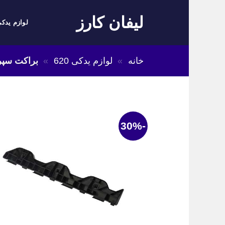
Skip
لیفان کارز
to
لوازم یدکی
content
خانه
»
لوازم یدکی 620
»
براکت سپر ع
-30%