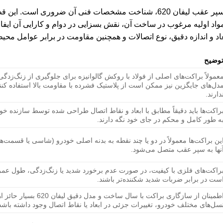
برای درک بهتر عملکرد و اهمیت براکت سپر عقب لیفان 620، شناخت مشخصات فنی
واد اولیه مرغوب در ساخت آن، نقش بسزایی در دوام و کارایی آن ایفا
عاد و اندازه دقیق، نوع اتصالات و همچنین مقاومت در برابر عوامل مح
وضیح
عمولاً براکت‌های اصلی از فولاد با روکش گالوانیزه برای جلوگیری از زنگ‌زد
دل‌های جایگزین نیز ممکن است از پلاستیک فشرده با مقاومت بالا استفاده کنن
دارند.
راکت‌ها باید دقیقاً مطابق با ابعاد و نقاط اتصال طراحی شده توسط سازنده خو
ه طور کامل و محکم در جای خود نگه دارند.
ین براکت‌ها معمولاً در دو یا چند نقطه به بدنه اصلی خودرو (شاسی یا قسمت
نها به سپر عقب متصل می‌شود.
راکت‌های فلزی با کیفیت، در صورت عدم برخورد شدید یا زنگ‌زدگی، طول عمر ب
ست در برابر ضربات شدید شکننده‌تر باشند.
اطمینان از سازگاری براکت با
سل‌های مختلف خودرو، تغییرات جزئی در ابعاد یا نقاط اتصال وجود داشته باشد