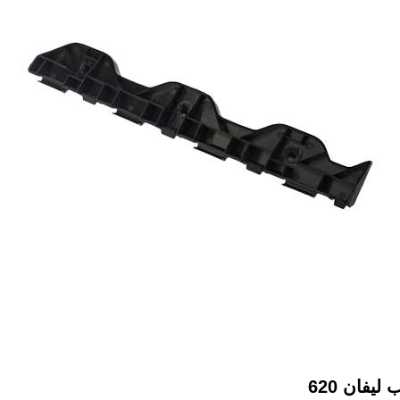
فان 620