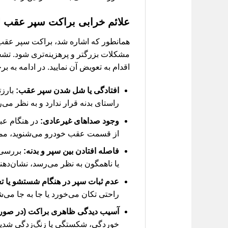
علائم خرابی براکت سپر عقب لیفا
همانطور که اشاره شد، براکت سپر عقب ن
مشکلات بزرگتر و پرهزینه‌تری شود. تش
اقدام به تعویض آن نمایید. در ادامه به ب
افتادگی یا شل شدن سپر عقب:
بارزت
راستای بدنه قرار ندارد و به نظر می‌
وجود صداهای غیرعادی:
در هنگام عبو
از قسمت عقب خودرو می‌شنوید، ممکن
فاصله افتادن بین سپر و بدنه:
بررسی د
یا ناهمگون به نظر می‌رسد، نشان‌د
عدم ثبات سپر در هنگام شستشو یا ت
راحتی تکان می‌خورد یا جا به جا می‌شو
آسیب دیدگی ظاهری براکت (در صور
خوردگی، شکستگی یا زنگ‌زدگی شدید 