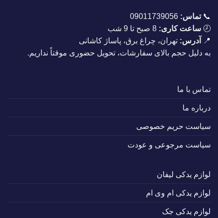
📞
تماس:
09011739056
🕗
ساعت کاری:
8 صبح تا 9 شب
📍
آدرس:
تهران، چراغ برق، پاساژ کاشانی
به دلیل حجم بالای سفارشات، تحویل حضوری موقتاً نداریم.
تماس با ما
درباره ما
سیاست حریم خصوصی
سیاست مرجوعی و عودت
لوازم یدکی لیفان
لوازم یدکی ام وی ام
لوازم یدکی جک