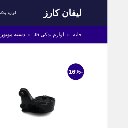
Skip
لیفان کارز
to
لوازم یدکی
content
خانه
»
لوازم یدکی J5
»
دسته موتورعقب ج
-16%