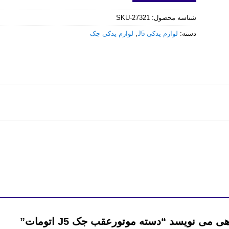
شناسه محصول:
SKU-27321
دسته:
لوازم یدکی J5
,
لوازم یدکی جک
می نویسد “دسته موتورعقب جک J5 اتومات”