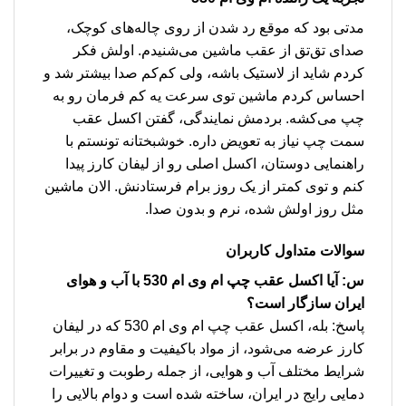
مدتی بود که موقع رد شدن از روی چاله‌های کوچک،
صدای تق‌تق از عقب ماشین می‌شنیدم. اولش فکر
کردم شاید از لاستیک باشه، ولی کم‌کم صدا بیشتر شد و
احساس کردم ماشین توی سرعت یه کم فرمان رو به
چپ می‌کشه. بردمش نمایندگی، گفتن اکسل عقب
سمت چپ نیاز به تعویض داره. خوشبختانه تونستم با
راهنمایی دوستان، اکسل اصلی رو از لیفان کارز پیدا
کنم و توی کمتر از یک روز برام فرستادنش. الان ماشین
مثل روز اولش شده، نرم و بدون صدا.
سوالات متداول کاربران
س: آیا اکسل عقب چپ ام وی ام 530 با آب و هوای
ایران سازگار است؟
پاسخ: بله، اکسل عقب چپ ام وی ام 530 که در لیفان
کارز عرضه می‌شود، از مواد باکیفیت و مقاوم در برابر
شرایط مختلف آب و هوایی، از جمله رطوبت و تغییرات
دمایی رایج در ایران، ساخته شده است و دوام بالایی را