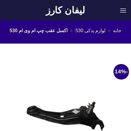
Ski
لیفان کارز
t
conten
خانه
»
لوازم یدکی 530
»
اکسل عقب چپ ام وی ام 530
-14%