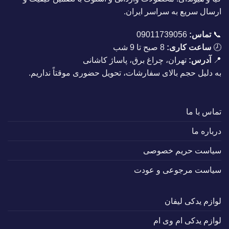
ارسال سریع به سراسر ایران.
📞
تماس:
09011739056
🕗
ساعت کاری:
8 صبح تا 9 شب
📍
آدرس:
تهران، چراغ برق، پاساژ کاشانی
به دلیل حجم بالای سفارشات، تحویل حضوری موقتاً نداریم.
تماس با ما
درباره ما
سیاست حریم خصوصی
سیاست مرجوعی و عودت
لوازم یدکی لیفان
لوازم یدکی ام وی ام