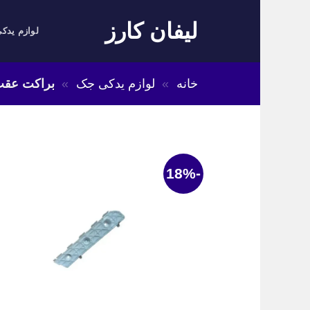
Skip
لیفان کارز
to
لوازم یدکی
content
خانه
»
لوازم یدکی جک
»
براکت عقب 
-18%