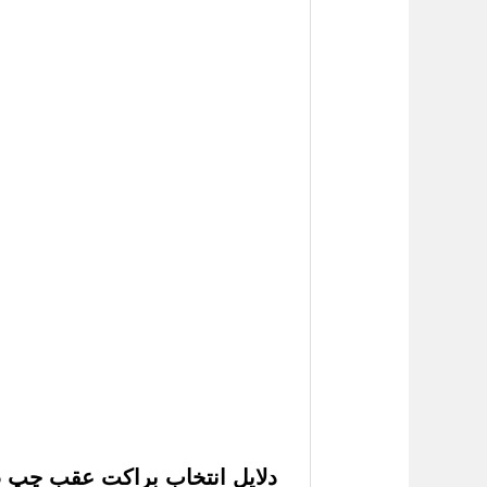
دلایل انتخاب براکت عقب چپ S5 اورجینال از لیفان کارز