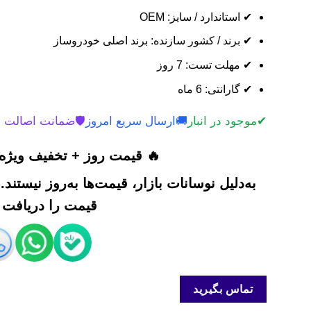
✔ استاندارد / سایز: OEM
✔ برند / کشور سازنده: برند اصلی خودروساز
✔ مهلت تست: 7 روز
✔ گارانتی: 6 ماه
✔
موجود در انبار
🚚
ارسال سریع امروز
🛡️
ضمانت اصالت 
🔥 قیمت روز + تخفیف ویژه 
به‌دلیل نوسانات بازار، قیمت‌ها به‌روز نیستند
قیمت را دریافت ک
تماس بگیرید