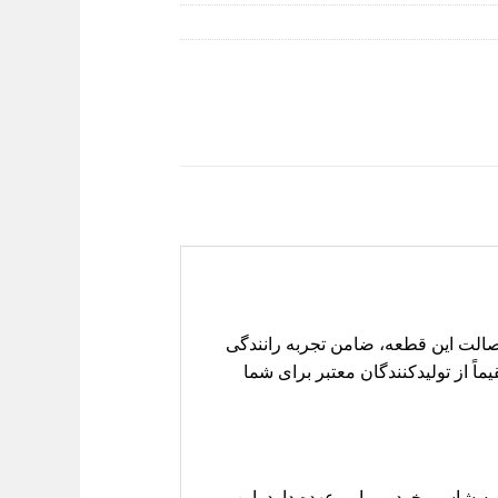
ت و اصالت این قطعه، ضامن تجربه رانندگی
در لیفان کارز، ما با افتخار بهترین و باکیفیت‌ترین براکت‌های عقب چپ S5 را مستقیماً از تولیدکنندگان معتبر برای شما
یق به شاسی خودرو را بر عهده دارد. این