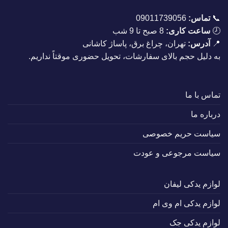
📞
تماس:
09011739056
🕗
ساعت کاری:
8 صبح تا 9 شب
📍
آدرس:
تهران، چراغ برق، پاساژ کاشانی
به دلیل حجم بالای سفارشات، تحویل حضوری موقتاً نداریم.
تماس با ما
درباره ما
سیاست حریم خصوصی
سیاست مرجوعی و عودت
لوازم یدکی لیفان
لوازم یدکی ام وی ام
لوازم یدکی جک