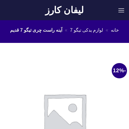
Ski
لیفان کارز
t
conten
خانه
»
لوازم یدکی تیگو 7
»
آینه راست چری تیگو 7 قدیم
-12%