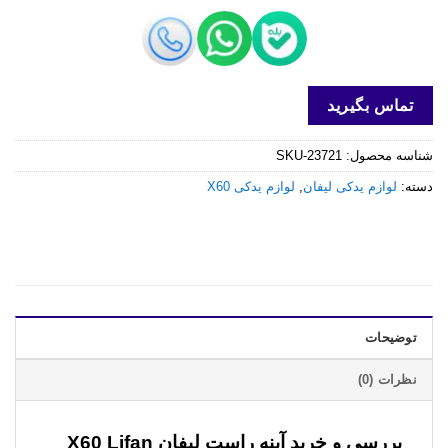
تماس بگیرید
شناسه محصول:
SKU-23721
دسته:
لوازم یدکی لیفان
,
لوازم یدکی X60
توضیحات
نظرات (0)
بررسی و خرید
آینه راست لیفان X60 Lifan