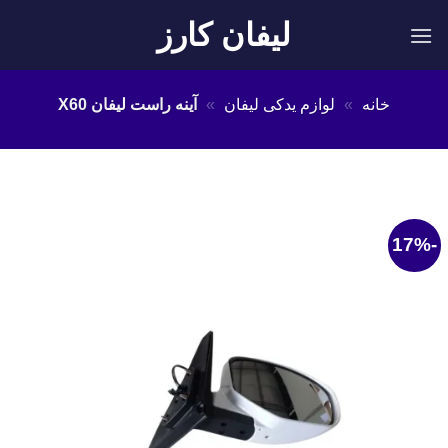
Ski
لیفان کارز
t
conten
خانه
»
لوازم یدکی لیفان
»
آینه راست لیفان X60
-17%