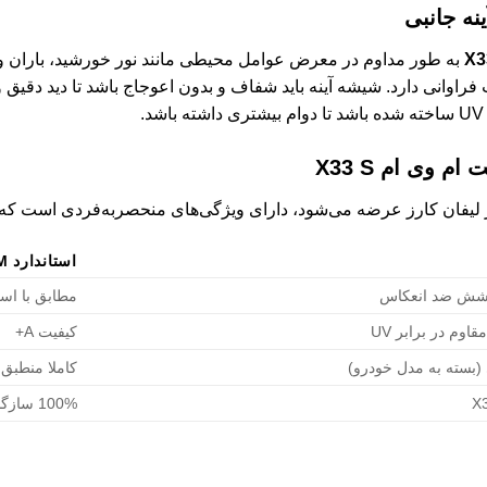
نه جانبی
به طور مداوم در معرض عوامل محیطی مانند نور خورشید، باران و گ
 فراوانی دارد. شیشه آینه باید شفاف و بدون اعوجاج باشد تا دید دقیق و 
وی ام X33 S
استاندارد OEM
وشش ضد انعکاس
مطابق با است
کیفیت A+
(بسته به مدل خودرو)
کاملا منطبق
100% سازگار