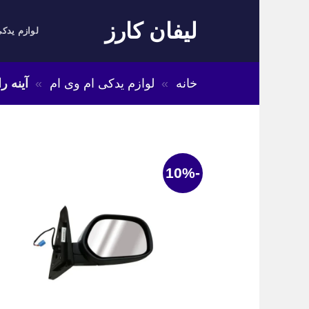
Skip
لیفان کارز
to
لوازم یدکی
content
خانه
»
لوازم یدکی ام وی ام
»
آینه را
-10%