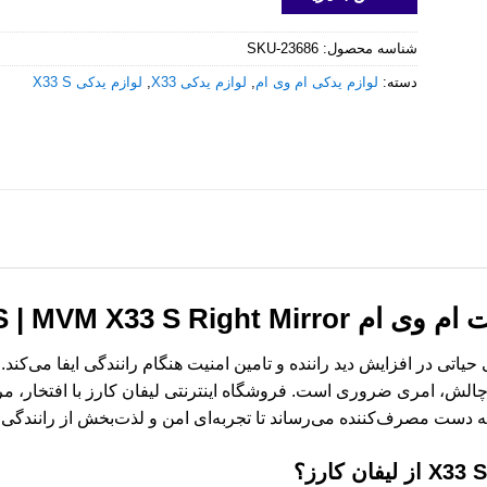
شناسه محصول:
SKU-23686
دسته:
لوازم یدکی ام وی ام
,
لوازم یدکی X33
,
لوازم یدکی X33 S
X33 S | MVM X33 S Right Mirr
بی راست ام وی ام X33 S نقشی حیاتی در افزایش دید راننده و تامین امنیت هنگام رانندگی 
لش، امری ضروری است. فروشگاه اینترنتی لیفان کارز با افتخار، م
ه دست مصرف‌کننده می‌رساند تا تجربه‌ای امن و لذت‌بخش از رانندگی ر
از لیفان کارز؟