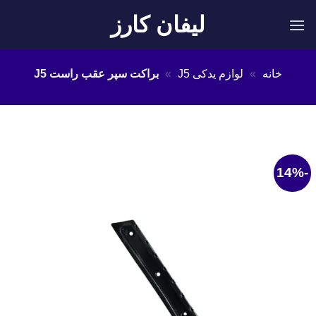
Ski
لیفان کارز
t
conten
خانه
»
لوازم یدکی J5
»
براکت سپر عقب راست J5
-14%