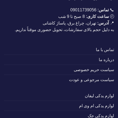
📞
تماس:
09011739056
🕗
ساعت کاری:
8 صبح تا 9 شب
📍
آدرس:
تهران، چراغ برق، پاساژ کاشانی
به دلیل حجم بالای سفارشات، تحویل حضوری موقتاً نداریم.
تماس با ما
درباره ما
سیاست حریم خصوصی
سیاست مرجوعی و عودت
لوازم یدکی لیفان
لوازم یدکی ام وی ام
لوازم یدکی جک