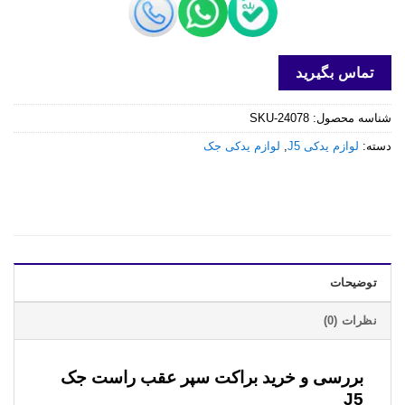
تماس بگیرید
شناسه محصول:
SKU-24078
دسته:
لوازم یدکی J5
,
لوازم یدکی جک
توضیحات
نظرات (0)
بررسی و خرید
براکت سپر عقب راست جک
J5