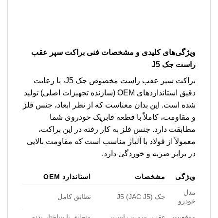
ویژگی‌های کلیدی و مشخصات فنی براکت سپر عقب
راست جک J5
براکت سپر عقب راست مخصوص جک J5، با رعایت
دقیق استانداردهای OEM (سازنده تجهیزات اصلی) تولید
شده است. این بدان معناست که از نظر ابعاد، جنس فلز
و مقاومت، کاملاً با قطعه فابریک خودروی شما
مطابقت دارد. جنس فلز به کار رفته در این براکت،
معمولاً از فولاد با آلیاژ مناسب است که مقاومت بالایی
در برابر ضربه و خوردگی دارد.
ویژگی
مشخصات
استاندارد OEM
مدل
جک J5 (JAC J5)
تطابق کامل
خودرو
موقعیت
عقب، سمت راست
منطبق با ساختار بدنه