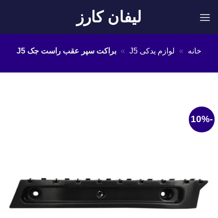
Ski
لیفان کارز
t
conten
خانه
»
لوازم یدکی J5
»
براکت سپر عقب راست جک J5
-10%