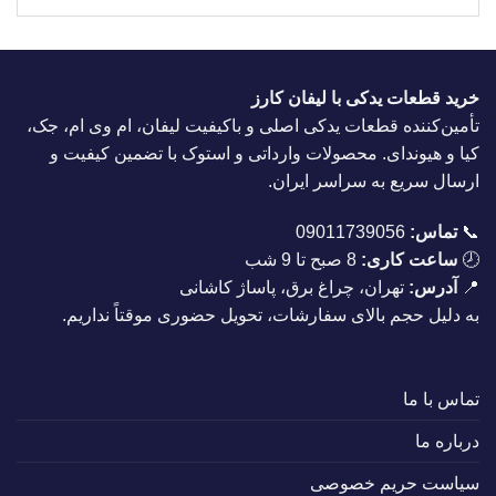
خرید قطعات یدکی با لیفان کارز
تأمین‌کننده قطعات یدکی اصلی و باکیفیت لیفان، ام وی ام، جک،
کیا و هیوندای. محصولات وارداتی و استوک با تضمین کیفیت و
ارسال سریع به سراسر ایران.
📞
تماس:
09011739056
🕗
ساعت کاری:
8 صبح تا 9 شب
📍
آدرس:
تهران، چراغ برق، پاساژ کاشانی
به دلیل حجم بالای سفارشات، تحویل حضوری موقتاً نداریم.
تماس با ما
درباره ما
سیاست حریم خصوصی