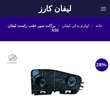
Ski
لیفان کارز
t
conten
خانه
»
لوازم یدکی لیفان
»
براکت سپر عقب راست لیفان
X50
-28%