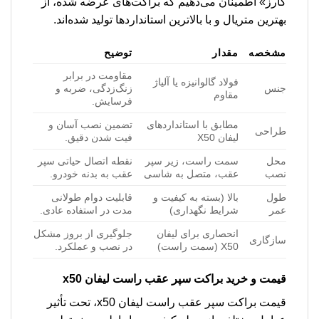
کارز» اطمینان می‌دهیم که براکت‌های عرضه شده، از
بهترین متریال و با بالاترین استانداردها تولید شده‌اند.
مشخصه
مقدار
توضیح
مقاومت در برابر
فولاد گالوانیزه یا آلیاژ
جنس
زنگ‌زدگی، ضربه و
مقاوم
فرسایش.
مطابق با استانداردهای
تضمین نصب آسان و
طراحی
لیفان X50
فیت شدن دقیق.
محل
سمت راست، زیر سپر
نقطه اتصال حیاتی سپر
نصب
عقب، متصل به شاسی
عقب به بدنه خودرو.
طول
بالا (بسته به کیفیت و
قابلیت دوام طولانی
عمر
شرایط نگهداری)
مدت در استفاده عادی.
انحصاری برای لیفان
جلوگیری از بروز مشکل
سازگاری
X50 (سمت راست)
در نصب و عملکرد.
قیمت و خرید
براکت سپر عقب راست لیفان x50
قیمت براکت سپر عقب راست لیفان x50، تحت تأثیر