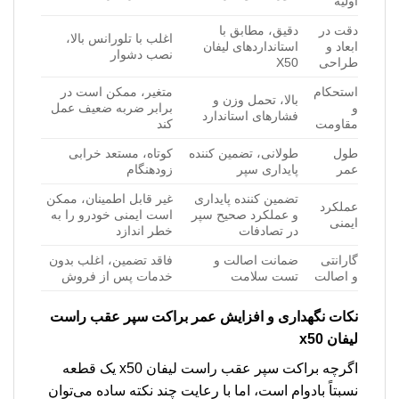
اولیه
دقت در
دقیق، مطابق با
اغلب با تلورانس بالا،
ابعاد و
استانداردهای لیفان
نصب دشوار
طراحی
X50
استحکام
متغیر، ممکن است در
بالا، تحمل وزن و
و
برابر ضربه ضعیف عمل
فشارهای استاندارد
مقاومت
کند
طول
طولانی، تضمین کننده
کوتاه، مستعد خرابی
عمر
پایداری سپر
زودهنگام
تضمین کننده پایداری
غیر قابل اطمینان، ممکن
عملکرد
و عملکرد صحیح سپر
است ایمنی خودرو را به
ایمنی
در تصادفات
خطر اندازد
گارانتی
ضمانت اصالت و
فاقد تضمین، اغلب بدون
و اصالت
تست سلامت
خدمات پس از فروش
نکات نگهداری و افزایش عمر
براکت سپر عقب راست
لیفان x50
اگرچه براکت سپر عقب راست لیفان x50 یک قطعه
نسبتاً بادوام است، اما با رعایت چند نکته ساده می‌توان