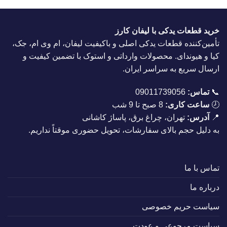
خرید قطعات یدکی با لیفان کارز
تأمین‌کننده قطعات یدکی اصلی و باکیفیت لیفان، ام وی ام، جک،
کیا و هیوندای. محصولات وارداتی و استوک با تضمین کیفیت و
ارسال سریع به سراسر ایران.
📞
تماس:
09011739056
🕗
ساعت کاری:
8 صبح تا 9 شب
📍
آدرس:
تهران، چراغ برق، پاساژ کاشانی
به دلیل حجم بالای سفارشات، تحویل حضوری موقتاً نداریم.
تماس با ما
درباره ما
سیاست حریم خصوصی
سیاست مرجوعی و عودت