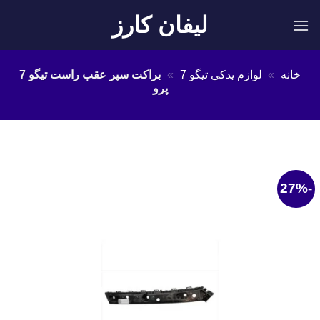
Ski
لیفان کارز
t
conten
خانه
»
لوازم یدکی تیگو 7
»
براکت سپر عقب راست تیگو 7
پرو
-27%