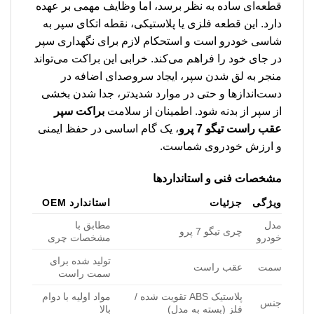
قطعه‌ای ساده به نظر برسد، اما وظایف مهمی بر عهده
دارد. این قطعه فلزی یا پلاستیکی، نقطه اتکای سپر به
شاسی خودرو است و استحکام لازم برای نگهداری سپر
در جای خود را فراهم می‌کند. خرابی این براکت می‌تواند
منجر به لق شدن سپر، ایجاد سروصدای اضافه در
دست‌اندازها و حتی در موارد شدیدتر، جدا شدن بخشی
از سپر از بدنه شود. اطمینان از سلامت
براکت سپر
عقب راست تیگو 7 پرو
، یک گام اساسی در حفظ ایمنی
و ارزش خودروی شماست.
مشخصات فنی و استانداردها
ویژگی
جزئیات
استاندارد OEM
مدل
مطابق با
چری تیگو 7 پرو
خودرو
مشخصات چری
تولید شده برای
سمت
عقب راست
سمت راست
پلاستیک ABS تقویت شده /
مواد اولیه با دوام
جنس
فلز (بسته به مدل)
بالا