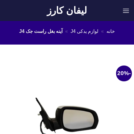
Ski
لیفان کارز
t
conten
خانه
»
لوازم یدکی J4
»
آینه بغل راست جک J4
-20%