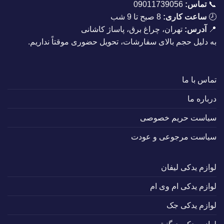
📞
تماس:
09011739056
🕗
ساعت کاری:
8 صبح تا 9 شب
📍
آدرس:
تهران، چراغ برق، پاساژ کاشانی
به دلیل حجم بالای سفارشات، تحویل حضوری موقتاً نداریم.
تماس با ما
درباره ما
سیاست حریم خصوصی
سیاست مرجوعی و عودت
لوازم یدکی لیفان
لوازم یدکی ام وی ام
لوازم یدکی جک