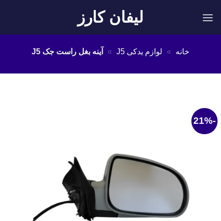
Ski
لیفان کارز
t
conten
خانه
»
لوازم یدکی J5
»
آینه بغل راست جک J5
-21%