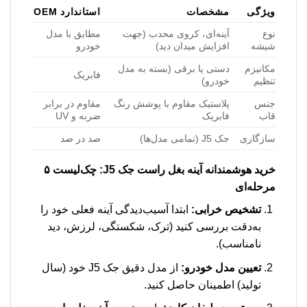
ویژگی
مشخصات
استاندارد OEM
نوع
آینه‌ای، کروی محدب (جهت
مطابق با مدل
شیشه
افزایش میدان دید)
خودرو
مکانیزم
دستی یا برقی (بسته به مدل
فابریک
تنظیم
خودرو)
جنس
پلاستیک مقاوم با پوشش رنگ
مقاوم در برابر
قاب
فابریک
ضربه و UV
سازگاری
جک J5 (تمامی مدل‌ها)
صد در صد
خرید هوشمندانه آینه بغل راست جک J5: چک‌لیست ۵
مرحله‌ای
تشخیص خرابی:
ابتدا آسیب‌دیدگی آینه فعلی خود را
به‌دقت بررسی کنید (ترک، شکستگی، لرزش، دید
نامناسب).
تعیین مدل خودرو:
از مدل دقیق جک J5 خود (سال
تولید) اطمینان حاصل کنید.