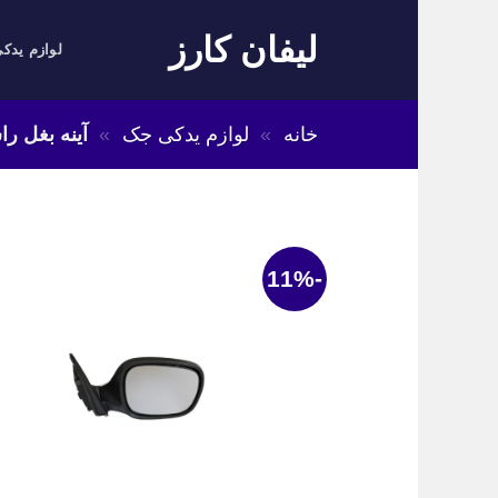
Skip
لیفان کارز
to
لوازم یدکی
content
خانه
»
لوازم یدکی جک
»
آینه بغل راست
-11%