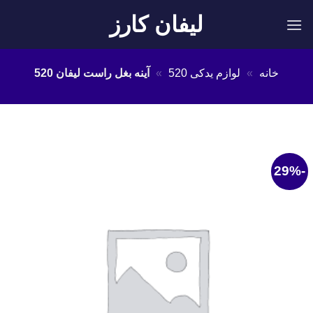
Ski
لیفان کارز
t
conten
خانه
»
لوازم یدکی 520
»
آینه بغل راست لیفان 520
-29%