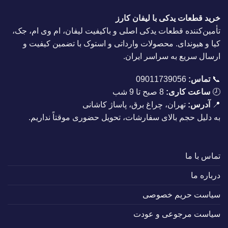
خرید قطعات یدکی با لیفان کارز
تأمین‌کننده قطعات یدکی اصلی و باکیفیت لیفان، ام وی ام، جک،
کیا و هیوندای. محصولات وارداتی و استوک با تضمین کیفیت و
ارسال سریع به سراسر ایران.
📞
تماس:
09011739056
🕗
ساعت کاری:
8 صبح تا 9 شب
📍
آدرس:
تهران، چراغ برق، پاساژ کاشانی
به دلیل حجم بالای سفارشات، تحویل حضوری موقتاً نداریم.
تماس با ما
درباره ما
سیاست حریم خصوصی
سیاست مرجوعی و عودت