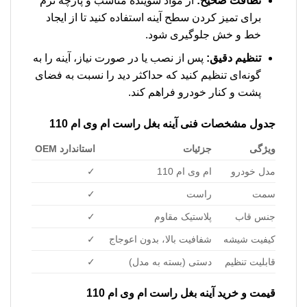
نظافت صحیح:
از مواد شوینده مناسب و پارچه نرم
برای تمیز کردن سطح آینه استفاده کنید تا از ایجاد
خط و خش جلوگیری شود.
تنظیم دقیق:
پس از نصب یا در صورت نیاز، آینه را به
گونه‌ای تنظیم کنید که حداکثر دید را نسبت به فضای
پشت و کنار خودرو فراهم کند.
جدول مشخصات فنی آینه بغل راست ام وی ام 110
ویژگی
جزئیات
استاندارد OEM
مدل خودرو
ام وی ام 110
✓
سمت
راست
✓
جنس قاب
پلاستیک مقاوم
✓
کیفیت شیشه
شفافیت بالا، بدون اعوجاج
✓
قابلیت تنظیم
دستی (بسته به مدل)
✓
قیمت و خرید آینه بغل راست ام وی ام 110