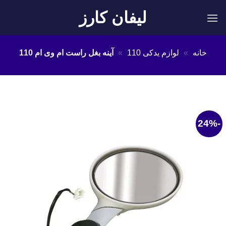
Ski
لیفان کارز
t
conten
خانه
»
لوازم یدکی 110
»
آینه بغل راست ام وی ام 110
-24%