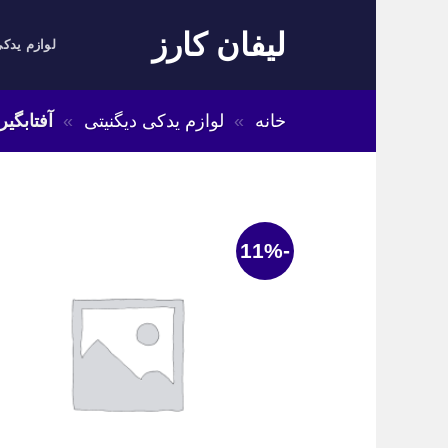
Skip
لیفان کارز
to
لوازم یدکی
content
خانه
»
لوازم یدکی دیگنیتی
»
آفتابگی
-11%