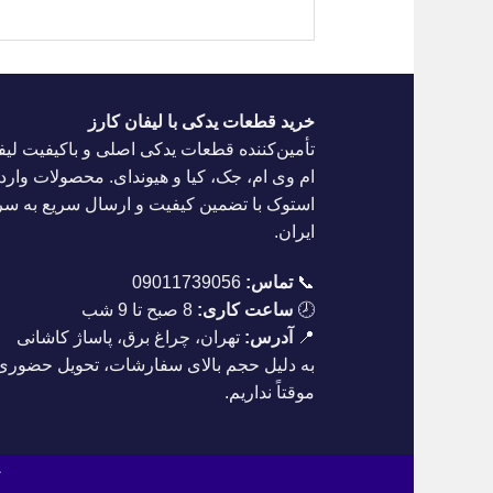
خرید قطعات یدکی با لیفان کارز
تأمین‌کننده قطعات یدکی اصلی و باکیفیت لیف
ام وی ام، جک، کیا و هیوندای. محصولات واردا
استوک با تضمین کیفیت و ارسال سریع به س
ایران.
📞
تماس:
09011739056
🕗
ساعت کاری:
8 صبح تا 9 شب
📍
آدرس:
تهران، چراغ برق، پاساژ کاشانی
به دلیل حجم بالای سفارشات، تحویل حضوری
موقتاً نداریم.
ک