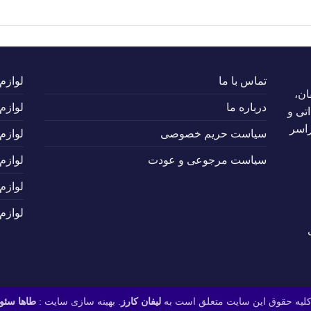
تماس با ما
لوازم
ان،
درباره ما
لوازم
تی و
راسر
سیاست حریم خصوصی
لوازم
سیاست مرجوعی و عودت
لوازم
لوازم
لوازم
لیه حقوق این سایت متعلق است به
لیفان کارز
. بهینه سازی سایت :
طاها سئو