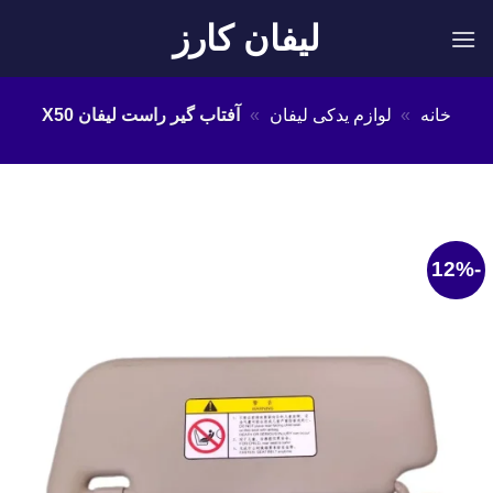
Ski
لیفان کارز
t
conten
خانه
»
لوازم یدکی لیفان
»
آفتاب گیر راست لیفان X50
-12%