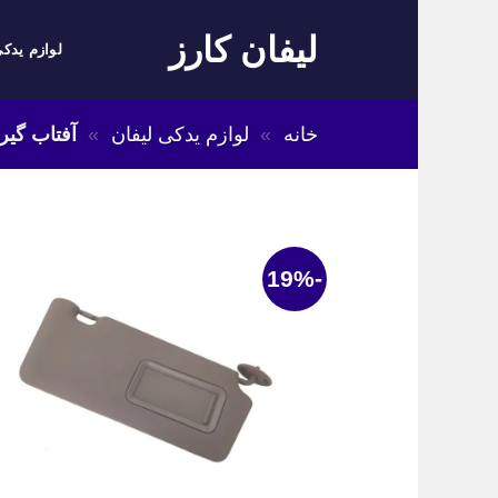
Skip
لیفان کارز
to
لوازم یدکی
content
خانه
»
لوازم یدکی لیفان
»
آفتاب گیر 
-19%