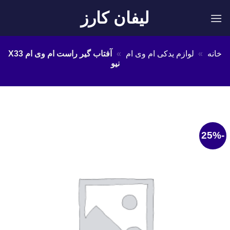
Ski
لیفان کارز
t
conten
خانه
»
لوازم یدکی ام وی ام
»
آفتاب گیر راست ام وی ام X33
نیو
-25%