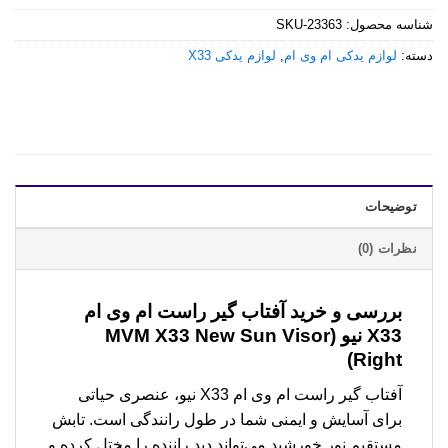
شناسه محصول:
SKU-23363
دسته:
لوازم یدکی ام وی ام
,
لوازم یدکی X33
توضیحات
نظرات (0)
بررسی و خرید
آفتاب گیر راست ام وی ام
X33 نیو (MVM X33 New Sun Visor
Right)
آفتاب گیر راست ام وی ام X33 نیو، عنصری حیاتی
برای آسایش و ایمنی شما در طول رانندگی است. تابش
مستقیم نور خورشید می‌تواند دید راننده را مختل کرده و