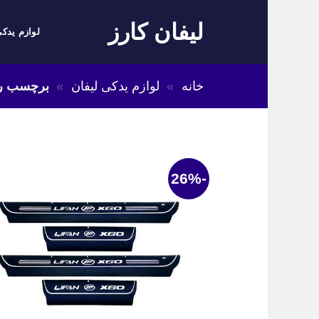
Skip
لیفان کارز
to
لوازم یدکی
content
خانه
»
لوازم یدکی لیفان
»
برچسب رکاب
-26%