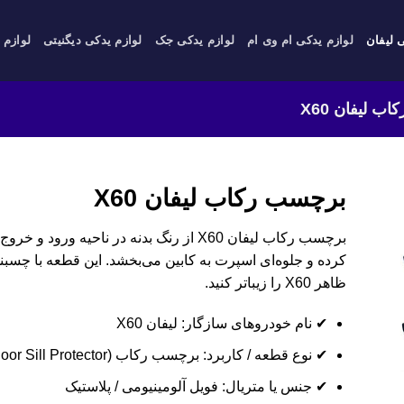
 لیفان
لوازم یدکی ام وی ام
لوازم یدکی جک
لوازم یدکی دیگنیتی
لوازم 
 لیفان X60
برچسب رکاب لیفان X60
برچسب رکاب لیفان X60 از رنگ بدنه در ناح
کرده و جلوه‌ای اسپرت به کابین می‌بخشد. این قطعه با چسبن
ظاهر X60 را زیباتر کنید.
✔ نام خودروهای سازگار: لیفان X60
✔ نوع قطعه / کاربرد: برچسب رکاب (Door Sill Protector)
✔ جنس یا متریال: فویل آلومینیومی / پلاستیک