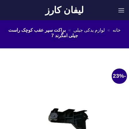
Ski
لیفان کارز
t
conten
خانه
»
لوازم یدکی جیلی
»
براکت سپر عقب کوچک راست
جیلی امگرند 7
-23%