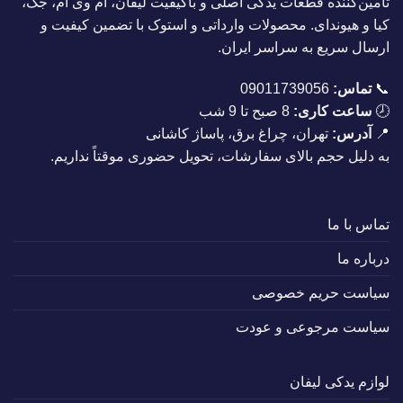
تأمین‌کننده قطعات یدکی اصلی و باکیفیت لیفان، ام وی ام، جک،
کیا و هیوندای. محصولات وارداتی و استوک با تضمین کیفیت و
ارسال سریع به سراسر ایران.
📞
تماس:
09011739056
🕗
ساعت کاری:
8 صبح تا 9 شب
📍
آدرس:
تهران، چراغ برق، پاساژ کاشانی
به دلیل حجم بالای سفارشات، تحویل حضوری موقتاً نداریم.
تماس با ما
درباره ما
سیاست حریم خصوصی
سیاست مرجوعی و عودت
لوازم یدکی لیفان