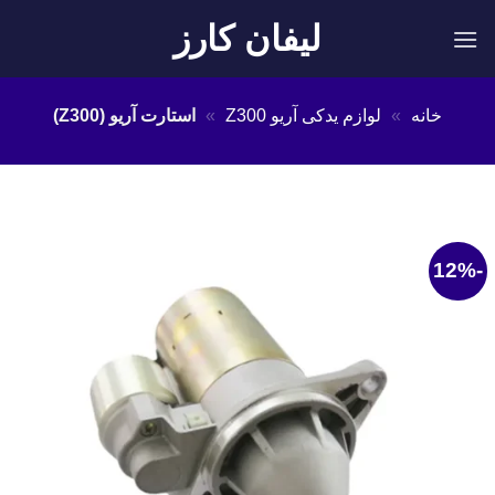
Ski
لیفان کارز
t
conten
خانه
»
لوازم یدکی آریو Z300
»
استارت آریو (Z300)
-12%