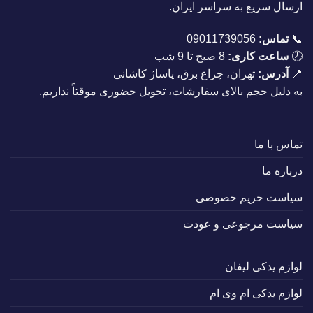
ارسال سریع به سراسر ایران.
📞
تماس:
09011739056
🕗
ساعت کاری:
8 صبح تا 9 شب
📍
آدرس:
تهران، چراغ برق، پاساژ کاشانی
به دلیل حجم بالای سفارشات، تحویل حضوری موقتاً نداریم.
تماس با ما
درباره ما
سیاست حریم خصوصی
سیاست مرجوعی و عودت
لوازم یدکی لیفان
لوازم یدکی ام وی ام