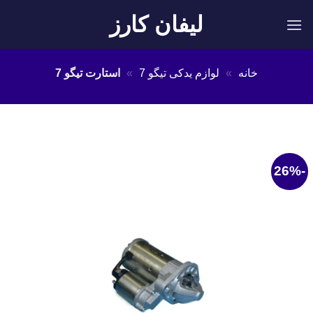
Ski
لیفان کارز
t
conten
خانه
»
لوازم یدکی تیگو 7
»
استارت تیگو 7
-26%