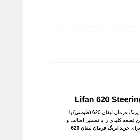
ایمنی سرنشینان در خودرو، به خصوص در لحظات حساس و غیرقابل پیش‌بینی، اولویت اول هر راننده‌ای است. ایربگ فرمان لیفان 620 (طوسی) با
ین قطعه کلیدی را با تضمین اصالت و
 برای
خرید ایربگ فرمان لیفان 620