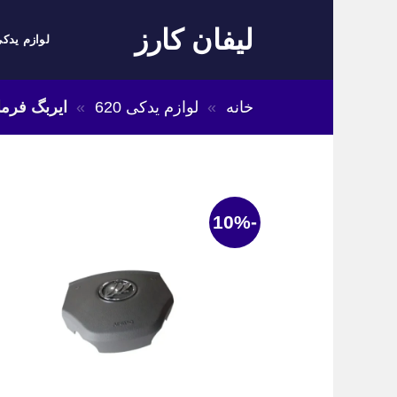
Skip
لیفان کارز
to
لوازم یدکی
content
خانه
»
لوازم یدکی 620
»
ایربگ فرمان لیفا
-10%