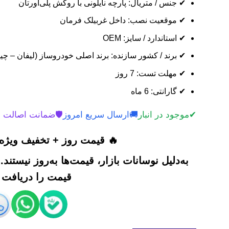
✔ جنس / متریال: پارچه نایلونی با روکش پلی‌اورتان
✔ موقعیت نصب: داخل غربیلک فرمان
✔ استاندارد / سایز: OEM
✔ برند / کشور سازنده: برند اصلی خودروساز (لیفان – چی
✔ مهلت تست: 7 روز
✔ گارانتی: 6 ماه
✔
موجود در انبار
🚚
ارسال سریع امروز
🛡️
ضمانت اصالت 
🔥 قیمت روز + تخفیف ویژه 
به‌دلیل نوسانات بازار، قیمت‌ها به‌روز نیستند
قیمت را دریافت ک